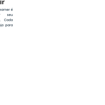
tir
reamer é
ar seu
ok. Cada
ja para