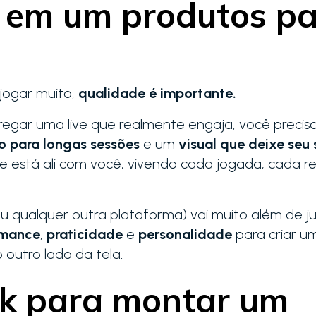
r em um produtos p
jogar muito,
qualidade é importante.
regar uma live que realmente engaja, você precis
o para longas sessões
e um
visual que deixe seu
que está ali com você, vivendo cada jogada, cada r
ou qualquer outra plataforma) vai muito além de j
rmance
,
praticidade
e
personalidade
para criar u
 outro lado da tela.
ek para montar um