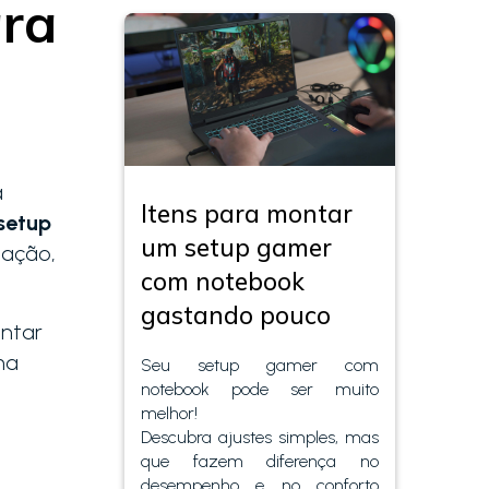
ara
a
Itens para montar
 setup
um setup gamer
eação,
com notebook
gastando pouco
untar
ma
Seu setup gamer com
notebook pode ser muito
melhor!
Descubra ajustes simples, mas
que fazem diferença no
desempenho e no conforto