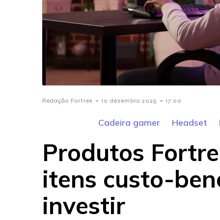
-
-
Redação Fortrek
10 dezembro 2025
17:00
Cadeira gamer
Headset
Produtos Fortre
itens custo-ben
investir