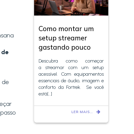
Como montar um
nsana
setup streamer
gastando pouco
 de
Descubra como começar
a streamar com um setup
acessível. Com equipamentos
essenciais de áudio, imagem e
o de
conforto da Fortrek. Se você
está[…]
eçar
 passo
LER MAIS…