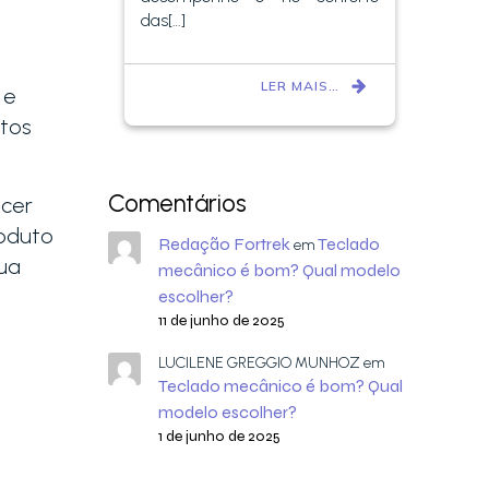
das[…]
LER MAIS…
o
e
utos
Comentários
ecer
roduto
Redação Fortrek
Teclado
em
ua
mecânico é bom? Qual modelo
escolher?
11 de junho de 2025
LUCILENE GREGGIO MUNHOZ
em
Teclado mecânico é bom? Qual
modelo escolher?
1 de junho de 2025