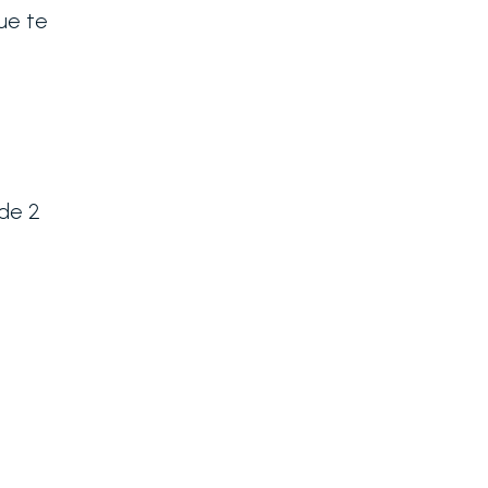
ue te
de 2