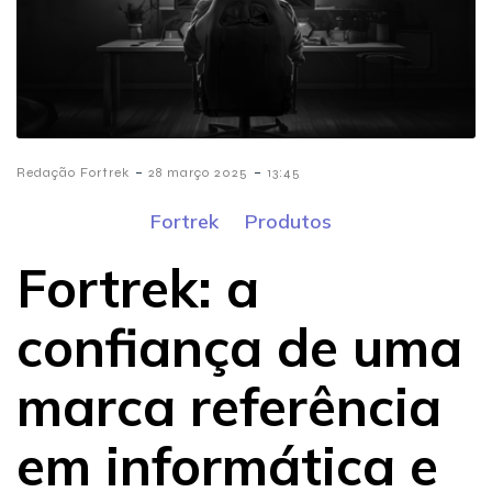
-
-
Redação Fortrek
28 março 2025
13:45
Fortrek
Produtos
Fortrek: a
confiança de uma
marca referência
em informática e