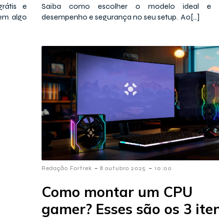
rátis e
Saiba como escolher o modelo ideal e ga
tem algo
desempenho e segurança no seu setup. Ao[…]
-
-
Redação Fortrek
8 outubro 2025
10:00
Como montar um CPU
gamer? Esses são os 3 ite