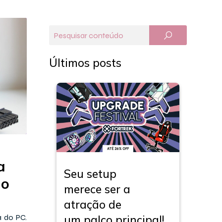
Últimos posts
a
Seu setup
do
merece ser a
atração de
um palco principal!
a do PC.