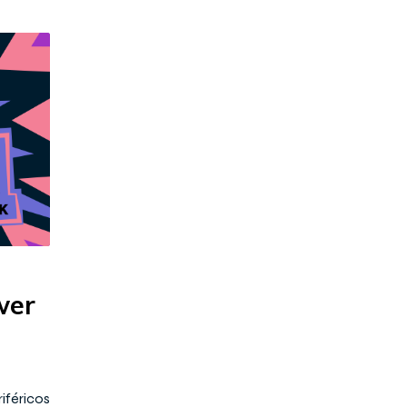
wer
iféricos